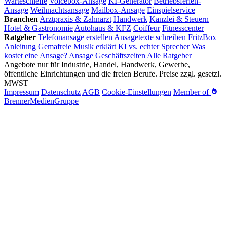
Warteschleife
Voicebox-Ansage
KI-Generator
Betriebsferien-
Ansage
Weihnachtsansage
Mailbox-Ansage
Einspielservice
Branchen
Arztpraxis & Zahnarzt
Handwerk
Kanzlei & Steuern
Hotel & Gastronomie
Autohaus & KFZ
Coiffeur
Fitnesscenter
Ratgeber
Telefonansage erstellen
Ansagetexte schreiben
FritzBox
Anleitung
Gemafreie Musik erklärt
KI vs. echter Sprecher
Was
kostet eine Ansage?
Ansage Geschäftszeiten
Alle Ratgeber
Angebote nur für Industrie, Handel, Handwerk, Gewerbe,
öffentliche Einrichtungen und die freien Berufe. Preise zzgl. gesetzl.
MWST
Impressum
Datenschutz
AGB
Cookie-Einstellungen
Member of
BrennerMedienGruppe